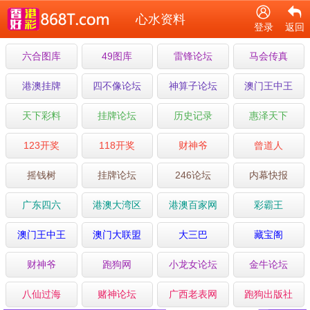
心水资料
登录
返回
六合图库
49图库
雷锋论坛
马会传真
港澳挂牌
四不像论坛
神算子论坛
澳门王中王
天下彩料
挂牌论坛
历史记录
惠泽天下
123开奖
118开奖
财神爷
曾道人
摇钱树
挂牌论坛
246论坛
内幕快报
广东四六
港澳大湾区
港澳百家网
彩霸王
澳门王中王
澳门大联盟
大三巴
藏宝阁
财神爷
跑狗网
小龙女论坛
金牛论坛
八仙过海
赌神论坛
广西老表网
跑狗出版社