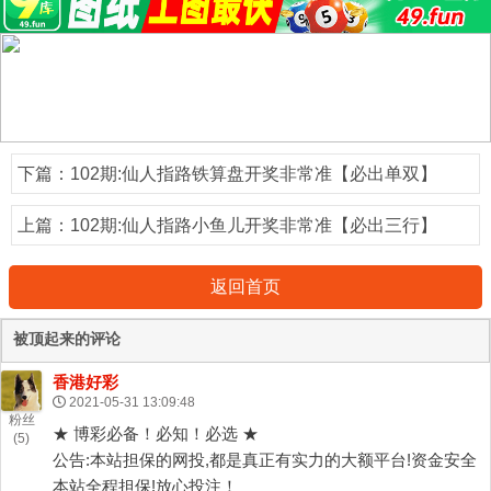
下篇：
102期:仙人指路铁算盘开奖非常准【必出单双】
上篇：
102期:仙人指路小鱼儿开奖非常准【必出三行】
返回首页