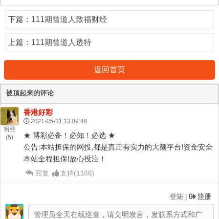
下篇：
111期曾道人致福财经
上篇：
111期曾道人透特
返回首页