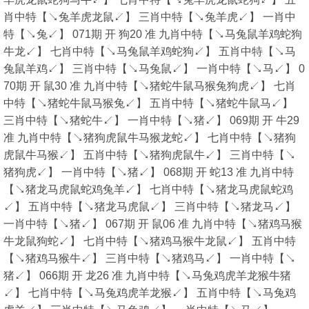
肖中特【↘兔羊虎龙鼠↙】 三肖中特【↘兔羊虎↙】 一肖中
特【↘兔↙】 071期 开 狗20 准 九肖中特【↘马兔鼠羊鸡蛇狗
牛龙↙】 七肖中特【↘马兔鼠羊鸡蛇狗↙】 五肖中特【↘马
兔鼠羊鸡↙】 三肖中特【↘马兔鼠↙】 一肖中特【↘马↙】 0
70期 开 鼠30 准 九肖中特【↘猪蛇牛鼠马猴兔狗虎↙】 七肖
中特【↘猪蛇牛鼠马猴兔↙】 五肖中特【↘猪蛇牛鼠马↙】
三肖中特【↘猪蛇牛↙】 一肖中特【↘猪↙】 069期 开 牛29
准 九肖中特【↘猪狗虎鼠牛马猴龙蛇↙】 七肖中特【↘猪狗
虎鼠牛马猴↙】 五肖中特【↘猪狗虎鼠牛↙】 三肖中特【↘
猪狗虎↙】 一肖中特【↘猪↙】 068期 开 蛇13 准 九肖中特
【↘猪龙马虎鼠蛇鸡兔羊↙】 七肖中特【↘猪龙马虎鼠蛇鸡
↙】 五肖中特【↘猪龙马虎鼠↙】 三肖中特【↘猪龙马↙】
一肖中特【↘猪↙】 067期 开 鼠06 准 九肖中特【↘猪鸡马猴
牛龙鼠狗蛇↙】 七肖中特【↘猪鸡马猴牛龙鼠↙】 五肖中特
【↘猪鸡马猴牛↙】 三肖中特【↘猪鸡马↙】 一肖中特【↘
猪↙】 066期 开 龙26 准 九肖中特【↘马兔鸡虎羊龙猴牛猪
↙】 七肖中特【↘马兔鸡虎羊龙猴↙】 五肖中特【↘马兔鸡