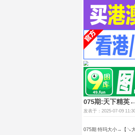
075期:天下精
发表于：2025-07-09 11:30
075期 特玛大小→【↘