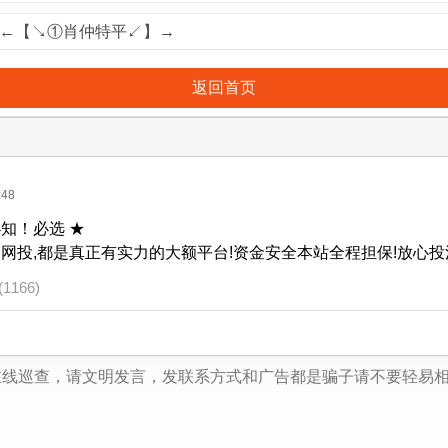
精英←【↘①肖仲特平↙】→
返回首页