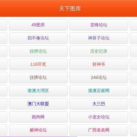
天下图库
49图库
雷锋论坛
四不像论坛
神算子论坛
挂牌论坛
历史记录
118开奖
财神爷
挂牌论坛
246论坛
港澳大湾区
港澳百家网
澳门大联盟
大三巴
跑狗网
小龙女论坛
赌神论坛
广西老表网