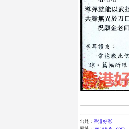
出处：
香港好彩
网址：
www.868T.com