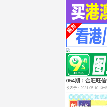
054期：金旺旺
发表于：2024-05-10 13:48