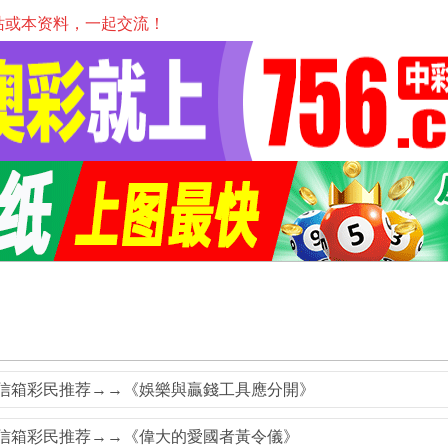
站或本资料，一起交流！
旺信箱彩民推荐→→《娛樂與贏錢工具應分開》
旺信箱彩民推荐→→《偉大的愛國者黃令儀》