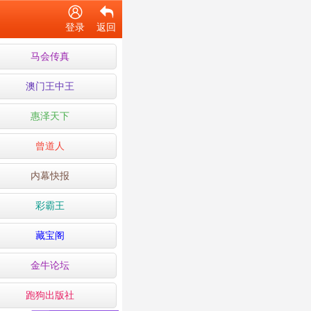
登录
返回
马会传真
澳门王中王
惠泽天下
曾道人
内幕快报
彩霸王
藏宝阁
金牛论坛
跑狗出版社